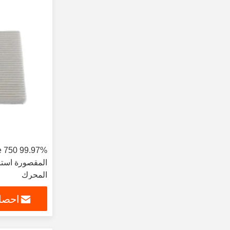
المقصورة استب
المحرك
احصل