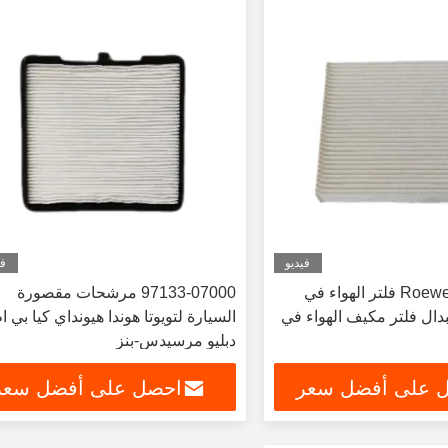
فيديو
في
Roewe 750 99.97% فلتر الهواء في
97133-07000 مرشحات مقصورة
دال فلتر مكيف الهواء في
السيارة لتويوتا هوندا هيونداي كيا بي ا
دبليو مرسيدس-بنز
 على أفضل سعر
احصل على أفضل سعر