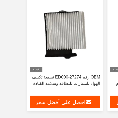
ديو
فيديو
OEM رقم 27274-ED000 تصفية تكييف
م
الهواء للسيارات للنظافة وسلامة القيادة
احصل على أفضل سعر