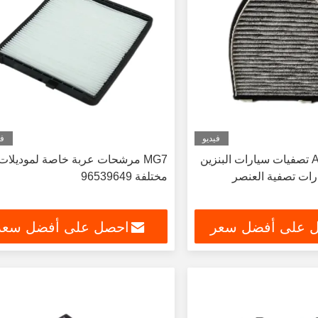
فيديو
في
A2128300318 تصفيات سيارات البنزين
MG7 مرشحات عربة خاصة لموديلات
رات تصفية العنصر
مختلفة 96539649
 على أفضل سعر
احصل على أفضل سعر