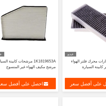
فيديو
في
رات محرك فلتر الهواء
1K1819653A مرشحات كابينة الس
 كابينة السيارة
مرشح مكيف الهواء غير المنسوج
 على أفضل سعر
احصل على أفضل سعر