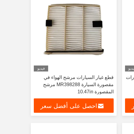
ديو
فيديو
يارات
قطع غيار السيارات مرشح الهواء في
مقصورة السيارة MR398288 مرشح
المقصورة 10.47in
احصل على أفضل سعر