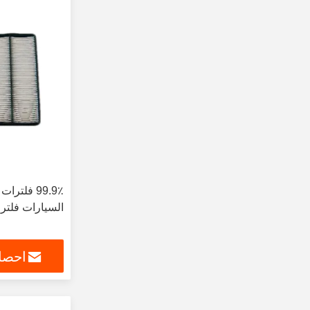
99.9٪ فلتر
السيارات فلتر تكيي
احصل