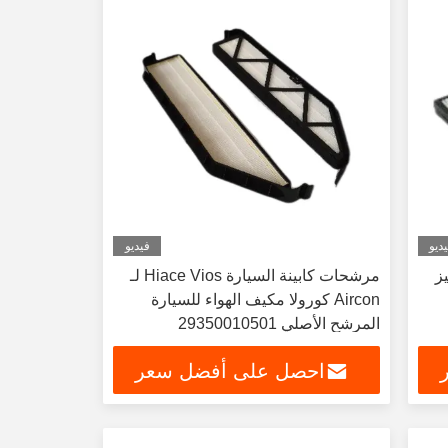
ديو
فيديو
ز
مرشحات كابينة السيارة Hiace Vios لـ
Aircon كورولا مكيف الهواء للسيارة
المرشح الأصلي 29350010501
احصل على أفضل سعر