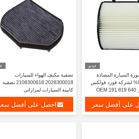
فيديو
في
ة السيارة المضادة
تصفية مكيف الهواء للسيارات
للبكتيريا 99.97% لشركة فورد فولكس
2028300018 2108300618 تصفية
OE
كابينة السيارات لمزاراتي
 على أفضل سعر
احصل على أفضل سعر