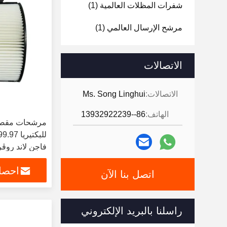
شفرات المظلات العالمية
(1)
مرشح الإرسال العالمي
(1)
الاتصالات
الاتصالات:
Ms. Song Linghui
الهاتف:
86--13932922239
مرشحات مقصور
فاجن لاند روڤر M 191 819 640
احصل
اتصل بنا الآن
راسلنا بالبريد الإلكتروني