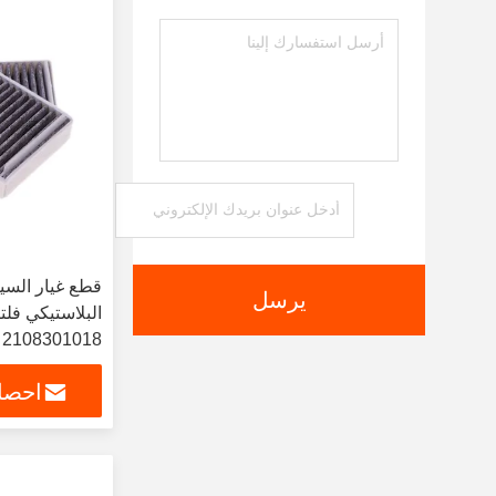
قطع غيار السيا
يرسل
البلاستيكي فلتر
2108301018
احصل