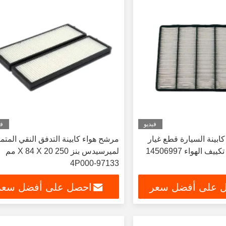
فيديو
في
ات كابينة السيارة قطع غيار
مرشح هواء كابينة التدفق النقي المتمي
ف الهواء 14506997
لميرسيدس بنز 250 X 84 X 20 مم
97133-4P000
 على أفضل سعر
احصل على أفضل سعر