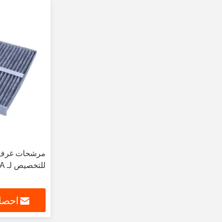
مرشحات غرف ال
للتخصيص لـ Toyota 272774KH0A
احصل