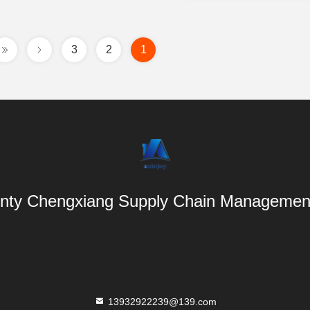
3
2
1
nty Chengxiang Supply Chain Management 
13932922239@139.com