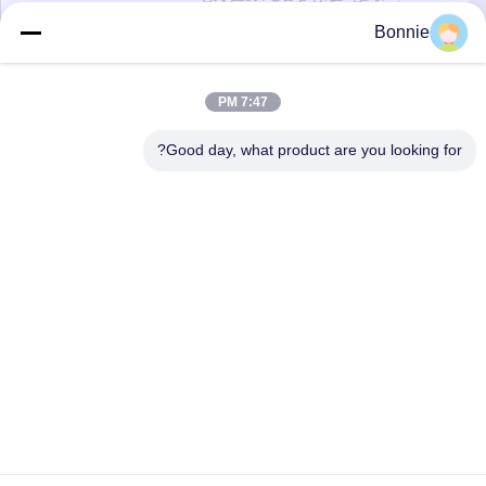
Bonnie
يرسل
7:47 PM
Good day, what product are you looking for?
Wei County Chengxiang Supply Chain
Management Co., Ltd.
13932922239@139.com
86--13932922239
منطقة ويشيان للتنمية الاقتصادية