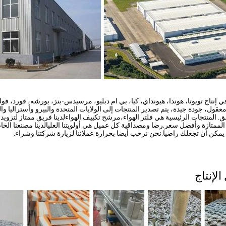
تاج تويوتا، هوندا، هيونداي، كيا، بي ام دبليو، مرسيدس-بنز، بورشه، فورد، فول
قول، جودة جيدة، يتم تصدير المنتجات إلى الولايات المتحدة والبيرو وأستراليا والج
. المنتجات الرئيسية هي فلتر الهواء،مرشح تكييف الهواءلدينا فريق ممتاز لتزويد 
الممتازة وأفضل سعر.رضا ومصداقية كل عميل هي أولويتنا العليالدينا مصنعنا الخا
نا يمكن أن تجعلك راضيا.نحن نرحب أيضا بحرارة عملائنا لزيارة شركتنا وشراء.
لإنتاج