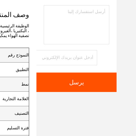
وصف المنت
الوظيفة الرئيسية 
، البكتيريا ،الف
تصفية الهواء يمك
النموذج رقم
التطبيق
يرسل
نمط
العلامة التجارية
التصنيف
فترة التسليم