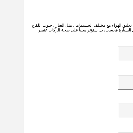
 تعليق الهواء مع مختلف الجسيمات ، مثل الغبار ، حبوب اللقاح
اخل السيارة فحسب، بل ستؤثر سلباً على صحة الركاب.عنصر