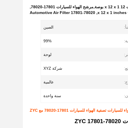
,
Automotive Air Filter 17801-78020
,
أ:
الصين
ة:
99%
ر:
لوحة
ع:
شركة XYZ
ج:
عالمية
ن:
سنة واحدة
ZYC