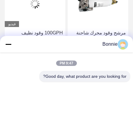
فيديو
مرشح وقود محرك شاحنة
100GPH وقود نظيف
PL420 99.99٪ كفاءة
المركبات التجارية مجفف
Bonnie
الترشيح RSO 9001
الهواء شاحنة فلتر 1873018
100psi
احصل على أفضل سعر
احصل على أفضل سعر
9:47 PM
Good day, what product are you looking for?
Wei County Chengxiang Supply Chain
Management Co., Ltd.
13932922239@139.com