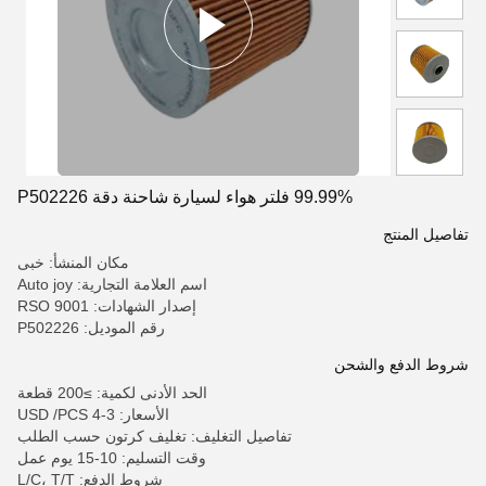
99.99% فلتر هواء لسيارة شاحنة دقة P502226
تفاصيل المنتج
مكان المنشأ: خبى
اسم العلامة التجارية: Auto joy
إصدار الشهادات: RSO 9001
رقم الموديل: P502226
شروط الدفع والشحن
الحد الأدنى لكمية: ≥200 قطعة
الأسعار: 3-4 USD /PCS
تفاصيل التغليف: تغليف كرتون حسب الطلب
وقت التسليم: 10-15 يوم عمل
شروط الدفع: L/C، T/T