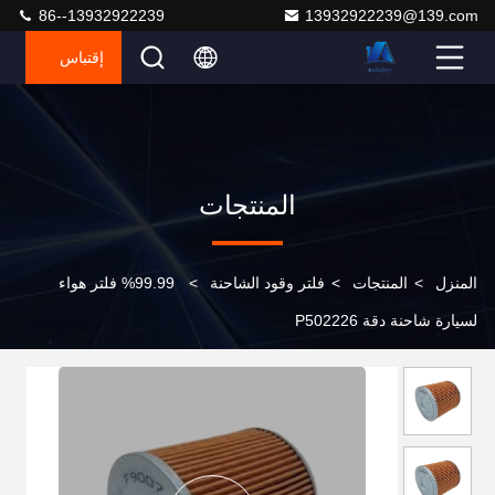
86--13932922239
13932922239@139.com
إقتباس
المنتجات
المنزل
>
المنتجات
>
فلتر وقود الشاحنة
>
99.99% فلتر هواء
لسيارة شاحنة دقة P502226