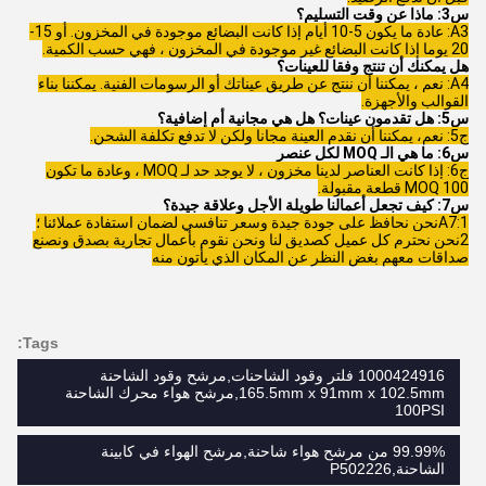
س3: ماذا عن وقت التسليم؟
A3: عادة ما يكون 5-10 أيام إذا كانت البضائع موجودة في المخزون. أو 15-
20 يوما إذا كانت البضائع غير موجودة في المخزون ، فهي حسب الكمية.
هل يمكنك أن تنتج وفقا للعينات؟
A4: نعم ، يمكننا أن ننتج عن طريق عيناتك أو الرسومات الفنية. يمكننا بناء
القوالب والأجهزة.
س5: هل تقدمون عينات؟ هل هي مجانية أم إضافية؟
ج5: نعم، يمكننا أن نقدم العينة مجانا ولكن لا تدفع تكلفة الشحن.
س6: ما هي الـ MOQ لكل عنصر
ج6: إذا كانت العناصر لدينا مخزون ، لا يوجد حد لـ MOQ ، وعادة ما تكون
MOQ 100 قطعة مقبولة.
س7: كيف تجعل أعمالنا طويلة الأجل وعلاقة جيدة؟
A7:1نحن نحافظ على جودة جيدة وسعر تنافسي لضمان استفادة عملائنا ؛
2نحن نحترم كل عميل كصديق لنا ونحن نقوم بأعمال تجارية بصدق ونصنع
صداقات معهم بغض النظر عن المكان الذي يأتون منه
Tags:
1000424916 فلتر وقود الشاحنات,مرشح وقود الشاحنة
165.5mm x 91mm x 102.5mm,مرشح هواء محرك الشاحنة
100PSI
99.99% من مرشح هواء شاحنة,مرشح الهواء في كابينة
الشاحنة,P502226