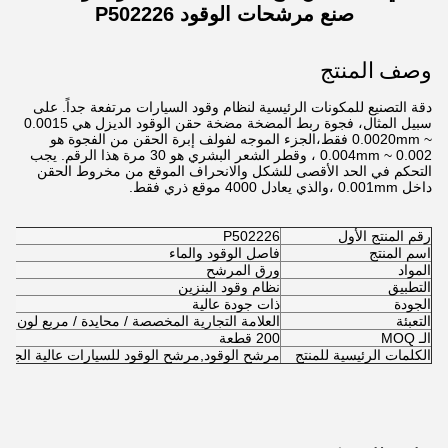
صنع مرشحات الوقود P502226
وصف المنتج
دقة التصنيع للمكونات الرئيسية لنظام وقود السيارات مرتفعة جداً. على
سبيل المثال، فجوة ربط المضخة مضخة حقن الوقود الديزل هي 0.0015
~ 0.0020mm فقط،الجزء الموجه لفولف إبرة الحقن من الفجوة هو
0.002 ~ 0.004mm ، وقطر الشعر البشري هو 30 مرة هذا الرقم. يجب
التحكم في الحد الأقصى للشكل والانحراف الموقع من مخروط الحقن
داخل 0.001mm ،والذي يعادل 4000 موقع ذري فقط.
رقم المنتج الأول
P502226
اسم المنتج
فاصل الوقود والماء
المواد
ورق المرشح
التطبيق
نظام وقود البنزين
الجودة
ذات جودة عالية
التعبئة
العلامة التجارية المخصصة / محايدة / مربع لون 
الـ MOQ
200 قطعة
الكلمات الرئيسية للمنتج
مرشح الوقود,مرشح الوقود للسيارات عالية الجودة