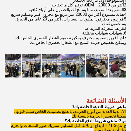
1التكنولوجيا أولاً، تنازلات الأسعار
2أكثر من 20000 + OEM، توفير كل ما تحتاجه.
3السعر بعد المصنع، مما يسمح لك بالحصول على أرباح كافية
4هناك مستودع أكثر من 20000 متر مربع مع مخزون كبير وتسليم سريع
5مُوردون محترفون لمكونات السيارات، أكثر من 20 عاماً من الخبرة،
يستحقون ثقتك.
انقر هنا لمعرفة المزيد عنا
6. شهادات شهادات مختلفة
7لدينا فريق تصميم محترف يمكن تصميم الشعار الحصري الخاص بك،
ويمكن تخصيص حزمة المنتج مع الشعار الحصري الخاص بك
الأسئلة الشائعة
ما هي شروط التعبئة الخاصة بك؟
A1: لدينا العديد من أنواع الحزمة، بالطبع تصميمك الخاص سيتم قبولها،
يمكننا تخصيص الحزمة بالنسبة لك
س2: ما هي شروط الدفع الخاصة بك؟
ج: T/T 30% كإيداع، و 70% قبل التسليم. سنريك صور المنتجات والحزم
قبل أن تدفع الرصيد.