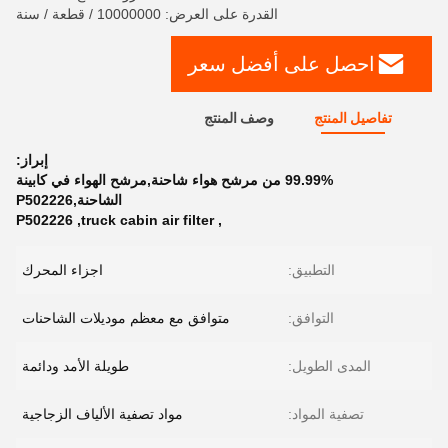
القدرة على العرض: 10000000 / قطعة / سنة
احصل على أفضل سعر
تفاصيل المنتج
وصف المنتج
إبراز:
99.99% من مرشح هواء شاحنة,مرشح الهواء في كابينة
الشاحنة,P502226
P502226
,
truck cabin air filter
,
التطبيق:
اجزاء المحرك
التوافق:
متوافق مع معظم موديلات الشاحنات
المدى الطويل:
طويلة الأمد ودائمة
تصفية المواد:
مواد تصفية الألياف الزجاجية