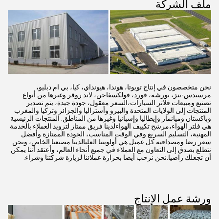
ملف الشركة
نحن متخصصون في إنتاج تويوتا، هوندا، هيونداي، كيا، بي ام دبليو،
مرسيدس-بنز، بورشه، فورد، فولكسفاجن، لاند روڤر وغيرها من أنواع
تصنيع ومبيعات فلاتر السيارات،السعر معقول، جودة جيدة، يتم تصدير
المنتجات إلى الولايات المتحدة والبيرو وأستراليا والجزائر وتركيا والمغرب
وباكستان وميانمار وإيطاليا وإسبانيا وغيرها من المناطق. المنتجات الرئيسية
هي فلتر الهواء،مرشح تكييف الهواءلدينا فريق ممتاز لتزويد العملاء بالخدمة
المهنية، التسليم السريع وفي الوقت المناسب، الجودة الممتازة وأفضل
سعر.رضا ومصداقية كل عميل هي أولويتنا العليالدينا مصنعنا الخاص، ونحن
نتطلع بصدق إلى التعاون مع العملاء في جميع أنحاء العالم، وأعتقد أننا يمكن
أن تجعلك راضيا.نحن نرحب أيضا بحرارة عملائنا لزيارة شركتنا وشراء.
ورشة عمل الإنتاج