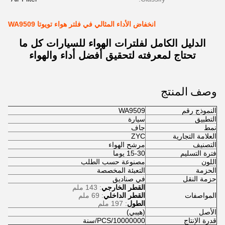
انخفاض الأداء المثالي في فلتر هواء تويوتا WA9509
الدليل الكامل لفلترات الهواء للسيارات كل ما
تحتاج لمعرفته لتحقيق أفضل أداء والهواء
وصف المنتج
النموذج رقم
WA9509
التطبيق
سيارة
نمط
جاف
العلامة التجارية
ZYC
التصنيف
مرشح الهواء
فترة التسليم
15-30 يوما
اللون
مصنوعة حسب الطلب
الحزمة
التعبئة المخصصة
حزمة النقل
في صناديق
القطر الخارجي
: 143 ملم
المواصفات
القطر الداخلي
: 69 ملم
الطول
: 197 ملم
الأصل
(هيبي)
قدرة الإنتاج
10000000/PCS/سنة