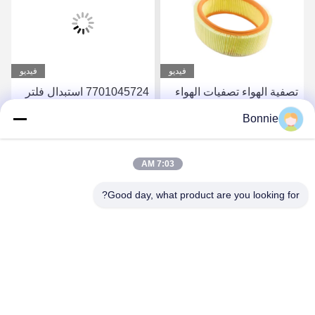
فيديو
فيديو
تصفية الهواء تصفيات الهواء
7701045724 استبدال فلتر
للسيارات 7701047655
الهواء للسيارة 12 × 12 × 1
Bonnie
تصفية الهواء للسيارات
بوصة لبيئة قيادة صحية
للسيارات 260 X 200 X
طازجة
احصل على أفضل سعر
احصل على أفضل سعر
92.5mm
7:03 AM
Good day, what product are you looking for?
Wei County Chengxiang Supply Chain
Management Co., Ltd.
13932922239@139.com