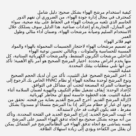
كيفية استخدام مرشح الهواء بشكل صحيح: دليل شامل
كمحترف في مجال إدارة جودة الهواء، من الضروري أن نفهم الدور
الحاسم الذي تلعبه مرشحات الهواء في الحفاظ على بيئة صحية، سواء
في المنازل، التجارية,أو إعدادات صناعية. هذا الدليل سوف يسلكك خلال
الاستخدام السليم وصيانة مرشحات الهواء، وضمان أداء مثالي وطول
العمر.
فهم فلاتر الهواء
تم تصميم مرشحات الهواء لاحتجاز الجسيمات المحمولة بالهواء والمواد
المسببة للحساسية والملوثات ، وبالتالي تحسين نوعية الهواء
الداخلي.مرشحات الكربون المنشط، والمرشحات الكهربائية الستاتية، كل
منها يخدم أغراض محددة. اختيار المرشح الصحيح هو أمر بالغ الأهمية؛ تأكد
من أنها تلبي متطلبات بيئتك المحددة.
عملية التثبيت
1. اختر المرشح الصحيح: قبل التثبيت، تأكد من أن لديك الحجم الصحيح
ونوع المرشح لوحدة معالجة الهواء أو نظام HVAC الخاص بك.الرجوع إلى
مواصفات الشركة المصنعة لتجنب أي مشاكل في التوافق.
2إعداد الوحدة: إيقاف تشغيل نظام التكييف والتهوية لضمان السلامة أثناء
عملية التثبيت. هذه الخطوة حاسمة لمنع أي مخاطر كهربائية.
3إزالة المرشح القديم: أخرج المرشح القديم بعناية من فتحته. تحقق من
وجود أي غبار أو حطام متراكم. إذا بدا المرشح متسخًا أو مسدودًا بشكل
مفرط ، فقد يكون الوقت قد حان لاستبداله.
4- تثبيت المرشح الجديد: إدراج المرشح الجديد في الفتحة المحددة، وتأكد
من أنه موجه بشكل صحيح،مع اتجاه تدفق الهواء المميز على المرشح
نفسه يتماشى مع اتجاه تدفق الهواء في النظامالمرشح غير المتماثل يمكن
أن يقلل من الكفاءة ويؤدي إلى زيادة استهلاك الطاقة.