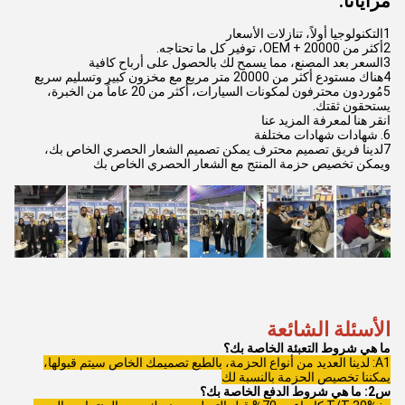
مزايانا:
1التكنولوجيا أولاً، تنازلات الأسعار
2أكثر من 20000 + OEM، توفير كل ما تحتاجه.
3السعر بعد المصنع، مما يسمح لك بالحصول على أرباح كافية
4هناك مستودع أكثر من 20000 متر مربع مع مخزون كبير وتسليم سريع
5مُوردون محترفون لمكونات السيارات، أكثر من 20 عاماً من الخبرة،
يستحقون ثقتك.
انقر هنا لمعرفة المزيد عنا
6. شهادات شهادات مختلفة
7لدينا فريق تصميم محترف يمكن تصميم الشعار الحصري الخاص بك،
ويمكن تخصيص حزمة المنتج مع الشعار الحصري الخاص بك
الأسئلة الشائعة
ما هي شروط التعبئة الخاصة بك؟
A1: لدينا العديد من أنواع الحزمة، بالطبع تصميمك الخاص سيتم قبولها،
يمكننا تخصيص الحزمة بالنسبة لك
س2: ما هي شروط الدفع الخاصة بك؟