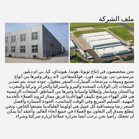
ملف الشركة
نحن متخصصون في إنتاج تويوتا، هوندا، هيونداي، كيا، بي ام دبليو،
مرسيدس-بنز، بورشه، فورد، فولكسفاجن، لاند روڤر وغيرها من أنواع
تصنيع ومبيعات مرشحات السيارات،السعر معقول، جودة جيدة، يتم تصدير
المنتجات إلى الولايات المتحدة والبيرو وأستراليا والجزائر وتركيا والمغرب
وباكستان وميانمار وإيطاليا وإسبانيا وغيرها من المناطق. المنتجات الرئيسية
هي فلتر الهواء،مرشح تكييف الهواءلدينا فريق ممتاز لتزويد العملاء بالخدمة
المهنية، التسليم السريع وفي الوقت المناسب، الجودة الممتازة وأفضل
السعر.رضا ومصداقية كل عميل هي أولويتنا العليالدينا مصنعنا الخاص، ونحن
نتطلع بصدق إلى التعاون مع العملاء في جميع أنحاء العالم، وأعتقد أننا يمكن
أن تجعلك راضيا.نحن نرحب أيضا بحرارة عملائنا لزيارة شركتنا وشراء.