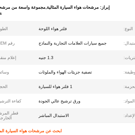
إبراز:
مرشحات هواء السيارة المثالية,مجموعة واسعة من مرشحا
s
النوع:
فلتر هواء اللوحة
الطو
تبدال:
جميع سيارات العلامات التجارية والنماذج
رقم OEM:
ريات:
1.3 جنيه
إعلام منق
وظيفة:
تصفية جزيئات الهواء والملوثات
وسائط
حزمة:
1 فلتر هواء للسيارة
الحج
المواد:
ورق ترشيح عالي الجودة
كفاءة الترشي
قطر المرش
لإعداد:
الاستبدال المباشر
الخارج
ابحث عن مرشحات هواء السيارة الم