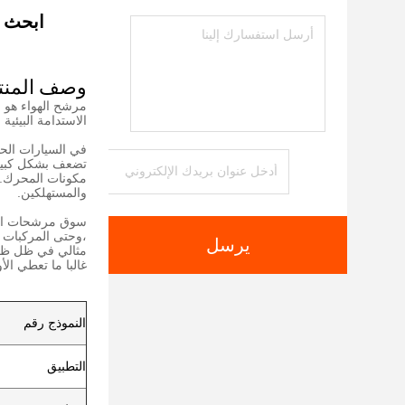
ابحث ع
وصف المنت
مرشح الهواء هو ع
الاستدامة البيئية
في السيارات الح
تضعف بشكل كبير أ
مكونات المحرك. و
والمستهلكين.
سوق مرشحات الهوا
،وحتى المركبات 
يرسل
مثالي في ظل ظرو
غالبا ما تعطي الأو
النموذج رقم
التطبيق