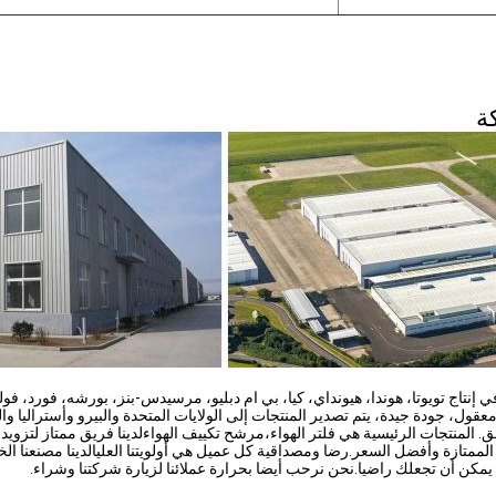
ة
تاج تويوتا، هوندا، هيونداي، كيا، بي ام دبليو، مرسيدس-بنز، بورشه، فورد، فول
قول، جودة جيدة، يتم تصدير المنتجات إلى الولايات المتحدة والبيرو وأستراليا والج
. المنتجات الرئيسية هي فلتر الهواء،مرشح تكييف الهواءلدينا فريق ممتاز لتزويد 
لممتازة وأفضل السعر.رضا ومصداقية كل عميل هي أولويتنا العليالدينا مصنعنا ال
نا يمكن أن تجعلك راضيا.نحن نرحب أيضا بحرارة عملائنا لزيارة شركتنا وشراء.