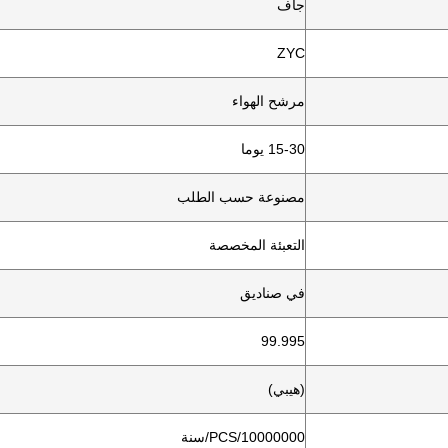
جاف
ZYC
مرشح الهواء
15-30 يوما
مصنوعة حسب الطلب
التعبئة المخصصة
في صناديق
99.995
(هيبي)
10000000/PCS/سنة